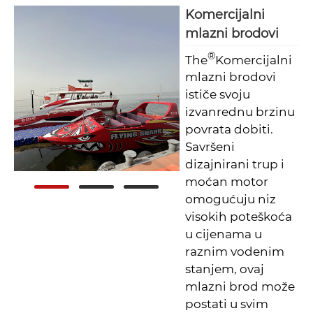
Komercijalni
mlazni brodovi
®
The
Komercijalni
mlazni brodovi
ističe svoju
izvanrednu brzinu
povrata dobiti.
Savršeni
dizajnirani trup i
moćan motor
omogućuju niz
visokih poteškoća
u cijenama u
raznim vodenim
stanjem, ovaj
mlazni brod može
postati u svim