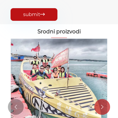
submit

Srodni proizvodi

