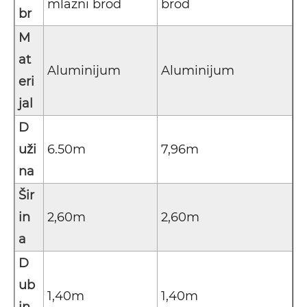
mlazni brod
brod
br
M
at
Aluminijum
Aluminijum
eri
jal
D
uži
6.50m
7,96m
na
Šir
in
2,60m
2,60m
a
D
ub
1,40m
1,40m
in