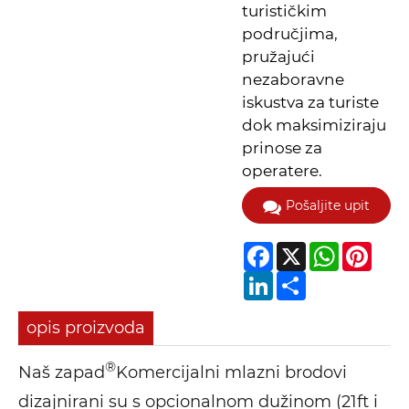
turističkim
područjima,
pružajući
nezaboravne
iskustva za turiste
dok maksimiziraju
prinose za
operatere.
Pošaljite upit
Facebook
X
WhatsApp
Pinter
LinkedIn
Share
opis proizvoda
®
Naš zapad
Komercijalni mlazni brodovi
dizajnirani su s opcionalnom dužinom (21ft i