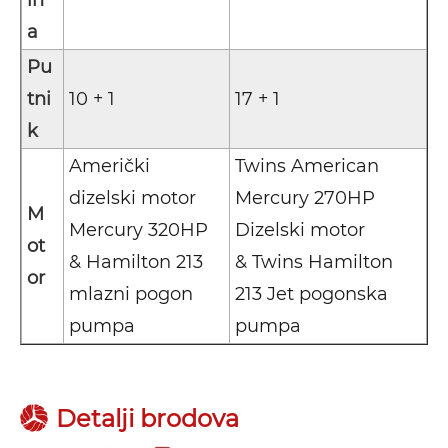
a
Pu
tni
10 + 1
17 + 1
k
Američki
Twins American
dizelski motor
Mercury 270HP
M
Mercury 320HP
Dizelski motor
ot
& Hamilton 213
& Twins Hamilton
or
mlazni pogon
213 Jet pogonska
pumpa
pumpa
Detalji brodova