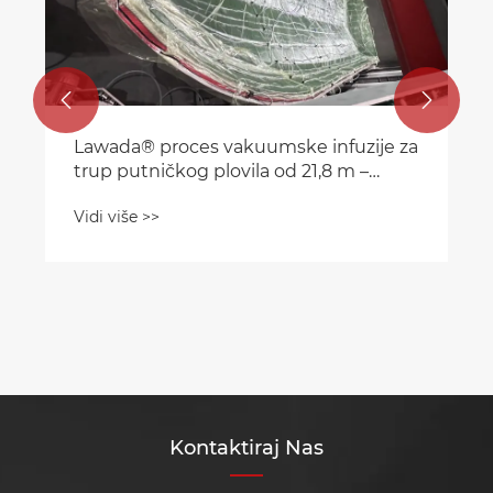


Lawada® proces vakuumske infuzije za
trup putničkog plovila od 21,8 m –
povećanje snage, efikasnosti i
Vidi više >>
dugovječnosti
Kontaktiraj Nas