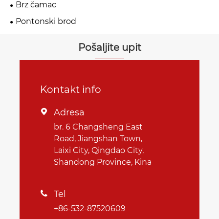
Brz čamac
Pontonski brod
Pošaljite upit
Kontakt info
Adresa

br. 6 Changsheng East
Road, Jiangshan Town,
Laixi City, Qingdao City,
Shandong Province, Kina
Tel

+86-532-87520609