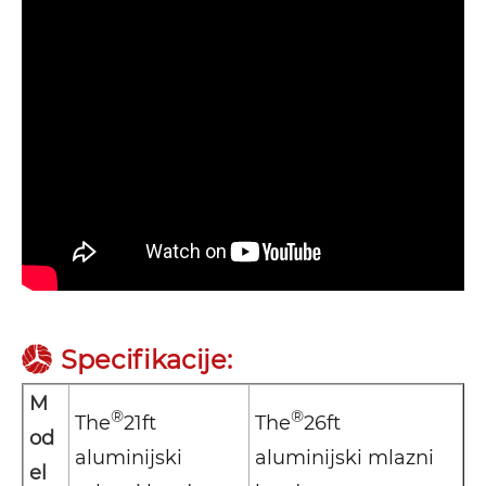
Specifikacije:
M
®
®
The
21ft
The
26ft
od
aluminijski
aluminijski mlazni
el